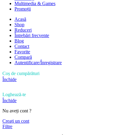
Multimedia & Games
Promoții
Acasă
Shop
Reduceri
Întrebări frecvente
Blog
Contact
Favorite
Compară
Autentificare/Înregistrare
Coș de cumpărături
Închide
Loghează-te
Închide
Nu aveți cont ?
Creați un cont
Filtre