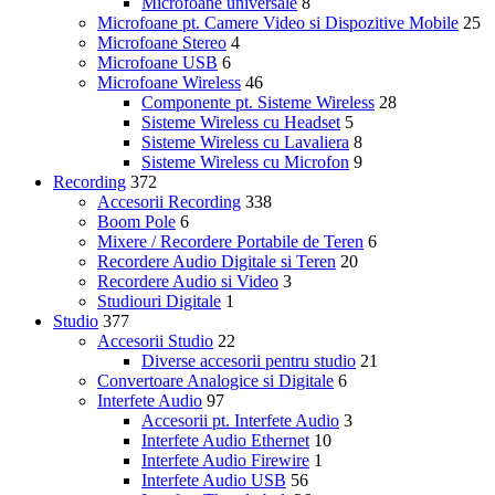
Microfoane universale
8
Microfoane pt. Camere Video si Dispozitive Mobile
25
Microfoane Stereo
4
Microfoane USB
6
Microfoane Wireless
46
Componente pt. Sisteme Wireless
28
Sisteme Wireless cu Headset
5
Sisteme Wireless cu Lavaliera
8
Sisteme Wireless cu Microfon
9
Recording
372
Accesorii Recording
338
Boom Pole
6
Mixere / Recordere Portabile de Teren
6
Recordere Audio Digitale si Teren
20
Recordere Audio si Video
3
Studiouri Digitale
1
Studio
377
Accesorii Studio
22
Diverse accesorii pentru studio
21
Convertoare Analogice si Digitale
6
Interfete Audio
97
Accesorii pt. Interfete Audio
3
Interfete Audio Ethernet
10
Interfete Audio Firewire
1
Interfete Audio USB
56