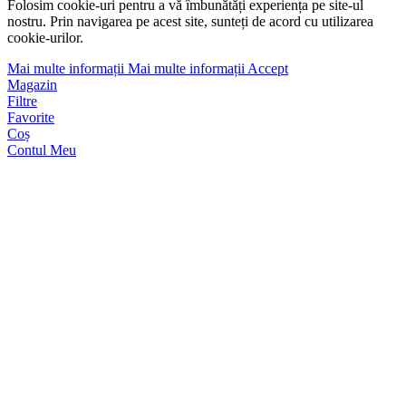
Folosim cookie-uri pentru a vă îmbunătăți experiența pe site-ul
nostru. Prin navigarea pe acest site, sunteți de acord cu utilizarea
cookie-urilor.
Mai multe informații
Mai multe informații
Accept
Magazin
Filtre
Favorite
Coș
Contul Meu