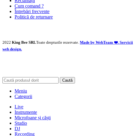
Reclamații
Cum comand ?
Întrebări frecvente
Politică de returnare
2022
King Bee SRL
Toate drepturile rezervate.
Made by WebTeam ❤️. Servicii
web design.
Caută
Meniu
Categorii
Live
Instrumente
Microfoane și căști
Studio
DJ
Recording