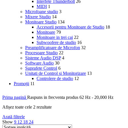
Interfete Thunderbolt
26
MIDI
1
Microfoane studio
3
Mixere Studio
14
Monitoare Studio
134
Accesorii pentru Monitoare de Studio
18
Monitoare
79
Monitoare in trei cai
22
Subwoofere de studio
16
Preamplificatoare de Microfon
32
Procesoare Studio
22
Sisteme Audio DSP
4
Software Audio
30
Suprafete Control
6
Unitati de Control si Monitorizare
13
Controlere de studio
12
Promoții
11
Prima pagină
Raspuns in frecventa produs
62 Hz - 20,000 Hz
Afișez toate cele 2 rezultate
Arată filtrele
Show
9
12
18
24