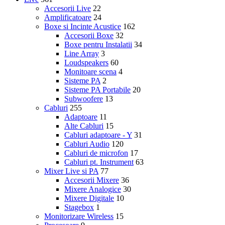
Accesorii Live
22
Amplificatoare
24
Boxe si Incinte Acustice
162
Accesorii Boxe
32
Boxe pentru Instalatii
34
Line Array
3
Loudspeakers
60
Monitoare scena
4
Sisteme PA
2
Sisteme PA Portabile
20
Subwoofere
13
Cabluri
255
Adaptoare
11
Alte Cabluri
15
Cabluri adaptoare - Y
31
Cabluri Audio
120
Cabluri de microfon
17
Cabluri pt. Instrument
63
Mixer Live si PA
77
Accesorii Mixere
36
Mixere Analogice
30
Mixere Digitale
10
Stagebox
1
Monitorizare Wireless
15