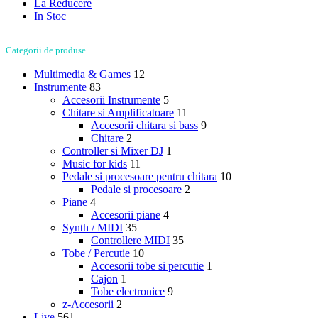
La Reducere
In Stoc
Categorii de produse
Multimedia & Games
12
Instrumente
83
Accesorii Instrumente
5
Chitare si Amplificatoare
11
Accesorii chitara si bass
9
Chitare
2
Controller si Mixer DJ
1
Music for kids
11
Pedale si procesoare pentru chitara
10
Pedale si procesoare
2
Piane
4
Accesorii piane
4
Synth / MIDI
35
Controllere MIDI
35
Tobe / Percutie
10
Accesorii tobe si percutie
1
Cajon
1
Tobe electronice
9
z-Accesorii
2
Live
561