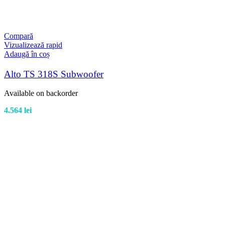
Compară
Vizualizează rapid
Adaugă în coș
Alto TS 318S Subwoofer
Available on backorder
4.564
lei