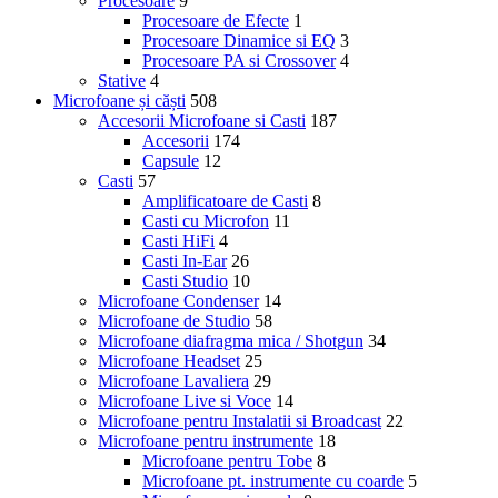
Procesoare
9
Procesoare de Efecte
1
Procesoare Dinamice si EQ
3
Procesoare PA si Crossover
4
Stative
4
Microfoane și căști
508
Accesorii Microfoane si Casti
187
Accesorii
174
Capsule
12
Casti
57
Amplificatoare de Casti
8
Casti cu Microfon
11
Casti HiFi
4
Casti In-Ear
26
Casti Studio
10
Microfoane Condenser
14
Microfoane de Studio
58
Microfoane diafragma mica / Shotgun
34
Microfoane Headset
25
Microfoane Lavaliera
29
Microfoane Live si Voce
14
Microfoane pentru Instalatii si Broadcast
22
Microfoane pentru instrumente
18
Microfoane pentru Tobe
8
Microfoane pt. instrumente cu coarde
5