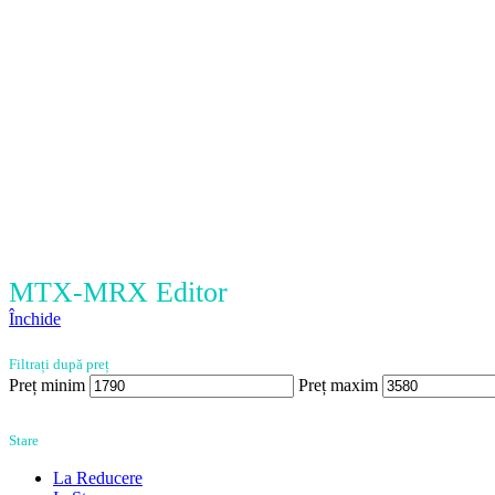
MTX-MRX Editor
Închide
Filtrați după preț
Preț minim
Preț maxim
Stare
La Reducere