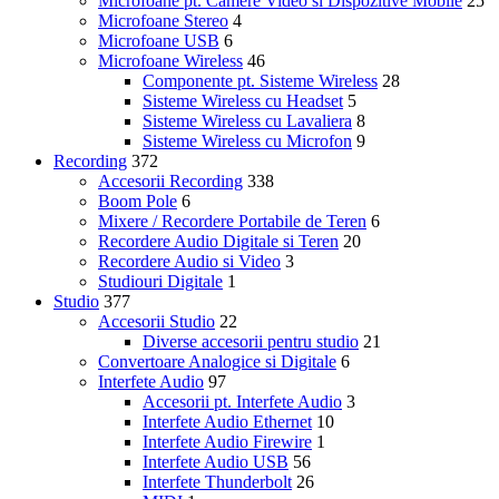
Microfoane pt. Camere Video si Dispozitive Mobile
25
Microfoane Stereo
4
Microfoane USB
6
Microfoane Wireless
46
Componente pt. Sisteme Wireless
28
Sisteme Wireless cu Headset
5
Sisteme Wireless cu Lavaliera
8
Sisteme Wireless cu Microfon
9
Recording
372
Accesorii Recording
338
Boom Pole
6
Mixere / Recordere Portabile de Teren
6
Recordere Audio Digitale si Teren
20
Recordere Audio si Video
3
Studiouri Digitale
1
Studio
377
Accesorii Studio
22
Diverse accesorii pentru studio
21
Convertoare Analogice si Digitale
6
Interfete Audio
97
Accesorii pt. Interfete Audio
3
Interfete Audio Ethernet
10
Interfete Audio Firewire
1
Interfete Audio USB
56
Interfete Thunderbolt
26