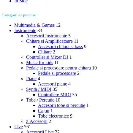
In Stoc
Categorii de produse
Multimedia & Games
12
Instrumente
83
Accesorii Instrumente
5
Chitare si Amplificatoare
11
Accesorii chitara si bass
9
Chitare
2
Controller si Mixer DJ
1
Music for kids
11
Pedale si procesoare pentru chitara
10
Pedale si procesoare
2
Piane
4
Accesorii piane
4
Synth / MIDI
35
Controllere MIDI
35
Tobe / Percutie
10
Accesorii tobe si percutie
1
Cajon
1
Tobe electronice
9
z-Accesorii
2
Live
561
Accesorii Live
22