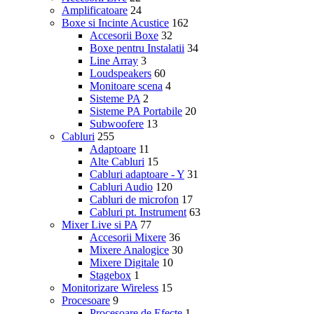
Amplificatoare
24
Boxe si Incinte Acustice
162
Accesorii Boxe
32
Boxe pentru Instalatii
34
Line Array
3
Loudspeakers
60
Monitoare scena
4
Sisteme PA
2
Sisteme PA Portabile
20
Subwoofere
13
Cabluri
255
Adaptoare
11
Alte Cabluri
15
Cabluri adaptoare - Y
31
Cabluri Audio
120
Cabluri de microfon
17
Cabluri pt. Instrument
63
Mixer Live si PA
77
Accesorii Mixere
36
Mixere Analogice
30
Mixere Digitale
10
Stagebox
1
Monitorizare Wireless
15
Procesoare
9
Procesoare de Efecte
1