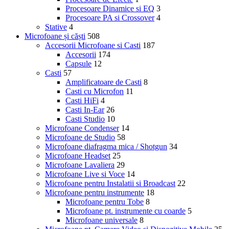
Procesoare Dinamice si EQ
3
Procesoare PA si Crossover
4
Stative
4
Microfoane și căști
508
Accesorii Microfoane si Casti
187
Accesorii
174
Capsule
12
Casti
57
Amplificatoare de Casti
8
Casti cu Microfon
11
Casti HiFi
4
Casti In-Ear
26
Casti Studio
10
Microfoane Condenser
14
Microfoane de Studio
58
Microfoane diafragma mica / Shotgun
34
Microfoane Headset
25
Microfoane Lavaliera
29
Microfoane Live si Voce
14
Microfoane pentru Instalatii si Broadcast
22
Microfoane pentru instrumente
18
Microfoane pentru Tobe
8
Microfoane pt. instrumente cu coarde
5
Microfoane universale
8