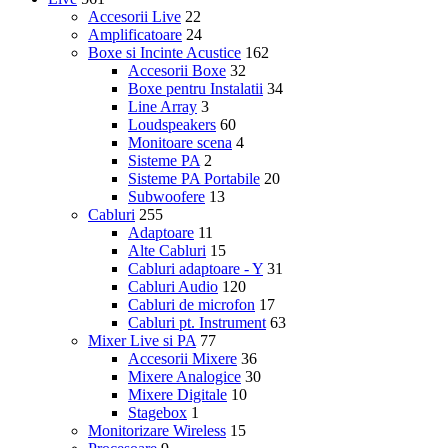
Accesorii Live
22
Amplificatoare
24
Boxe si Incinte Acustice
162
Accesorii Boxe
32
Boxe pentru Instalatii
34
Line Array
3
Loudspeakers
60
Monitoare scena
4
Sisteme PA
2
Sisteme PA Portabile
20
Subwoofere
13
Cabluri
255
Adaptoare
11
Alte Cabluri
15
Cabluri adaptoare - Y
31
Cabluri Audio
120
Cabluri de microfon
17
Cabluri pt. Instrument
63
Mixer Live si PA
77
Accesorii Mixere
36
Mixere Analogice
30
Mixere Digitale
10
Stagebox
1
Monitorizare Wireless
15