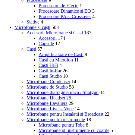
Procesoare
9
Procesoare de Efecte
1
Procesoare Dinamice si EQ
3
Procesoare PA si Crossover
4
Stative
4
Microfoane și căști
508
Accesorii Microfoane si Casti
187
Accesorii
174
Capsule
12
Casti
57
Amplificatoare de Casti
8
Casti cu Microfon
11
Casti HiFi
4
Casti In-Ear
26
Casti Studio
10
Microfoane Condenser
14
Microfoane de Studio
58
Microfoane diafragma mica / Shotgun
34
Microfoane Headset
25
Microfoane Lavaliera
29
Microfoane Live si Voce
14
Microfoane pentru Instalatii si Broadcast
22
Microfoane pentru instrumente
18
Microfoane pentru Tobe
8
Microfoane pt. instrumente cu coarde
5