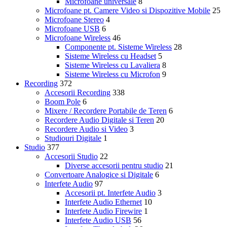
Microfoane universale
8
Microfoane pt. Camere Video si Dispozitive Mobile
25
Microfoane Stereo
4
Microfoane USB
6
Microfoane Wireless
46
Componente pt. Sisteme Wireless
28
Sisteme Wireless cu Headset
5
Sisteme Wireless cu Lavaliera
8
Sisteme Wireless cu Microfon
9
Recording
372
Accesorii Recording
338
Boom Pole
6
Mixere / Recordere Portabile de Teren
6
Recordere Audio Digitale si Teren
20
Recordere Audio si Video
3
Studiouri Digitale
1
Studio
377
Accesorii Studio
22
Diverse accesorii pentru studio
21
Convertoare Analogice si Digitale
6
Interfete Audio
97
Accesorii pt. Interfete Audio
3
Interfete Audio Ethernet
10
Interfete Audio Firewire
1
Interfete Audio USB
56