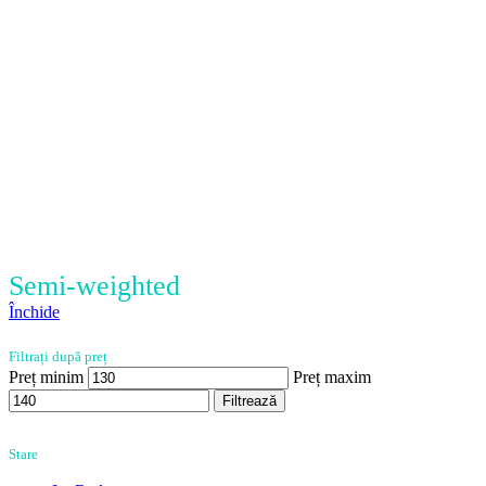
Semi-weighted
Închide
Filtrați după preț
Preț minim
Preț maxim
Filtrează
Stare