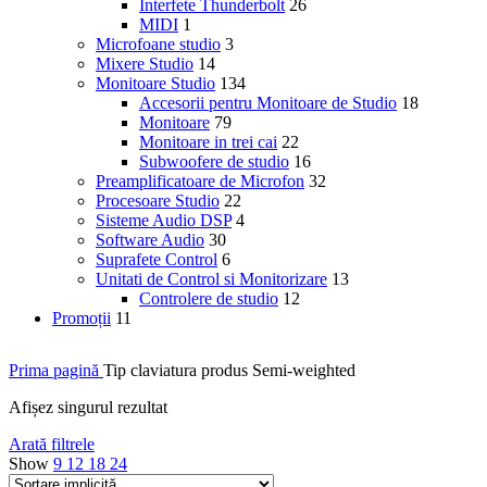
Interfete Thunderbolt
26
MIDI
1
Microfoane studio
3
Mixere Studio
14
Monitoare Studio
134
Accesorii pentru Monitoare de Studio
18
Monitoare
79
Monitoare in trei cai
22
Subwoofere de studio
16
Preamplificatoare de Microfon
32
Procesoare Studio
22
Sisteme Audio DSP
4
Software Audio
30
Suprafete Control
6
Unitati de Control si Monitorizare
13
Controlere de studio
12
Promoții
11
Prima pagină
Tip claviatura produs
Semi-weighted
Afișez singurul rezultat
Arată filtrele
Show
9
12
18
24