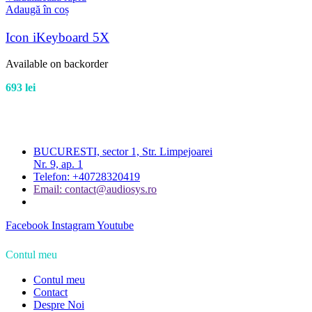
Adaugă în coș
Icon iKeyboard 5X
Available on backorder
693
lei
BUCURESTI, sector 1, Str. Limpejoarei
Nr. 9, ap. 1
Telefon: +40728320419
Email: contact@audiosys.ro
Facebook
Instagram
Youtube
Contul meu
Contul meu
Contact
Despre Noi