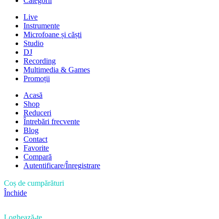
Categorii
Live
Instrumente
Microfoane și căști
Studio
DJ
Recording
Multimedia & Games
Promoții
Acasă
Shop
Reduceri
Întrebări frecvente
Blog
Contact
Favorite
Compară
Autentificare/Înregistrare
Coș de cumpărături
Închide
Loghează-te