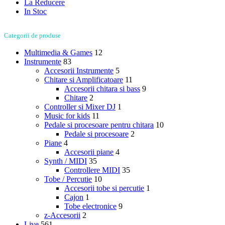
La Reducere
In Stoc
Categorii de produse
Multimedia & Games
12
Instrumente
83
Accesorii Instrumente
5
Chitare si Amplificatoare
11
Accesorii chitara si bass
9
Chitare
2
Controller si Mixer DJ
1
Music for kids
11
Pedale si procesoare pentru chitara
10
Pedale si procesoare
2
Piane
4
Accesorii piane
4
Synth / MIDI
35
Controllere MIDI
35
Tobe / Percutie
10
Accesorii tobe si percutie
1
Cajon
1
Tobe electronice
9
z-Accesorii
2
Live
561