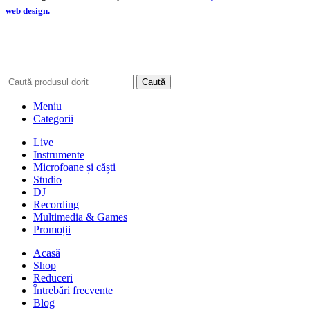
web design.
Caută
Meniu
Categorii
Live
Instrumente
Microfoane și căști
Studio
DJ
Recording
Multimedia & Games
Promoții
Acasă
Shop
Reduceri
Întrebări frecvente
Blog