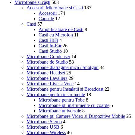
Microfoane și căști
508
Accesorii Microfoane si Casti
187
Accesorii
174
Capsule
12
Casti
57
Amplificatoare de Casti
8
Casti cu Microfon
11
Casti HiFi
4
Casti In-Ear
26
Casti Studio
10
Microfoane Condenser
14
Microfoane de Studio
58
Microfoane diafragma mica / Shotgun
34
Microfoane Headset
25
Microfoane Lavaliera
29
Microfoane Live si Voce
14
Microfoane pentru Instalatii si Broadcast
22
Microfoane pentru instrumente
18
Microfoane pentru Tobe
8
Microfoane pt. instrumente cu coarde
5
Microfoane universale
8
Microfoane pt. Camere Video si Dispozitive Mobile
25
Microfoane Stereo
4
Microfoane USB
6
Microfoane Wireless
46