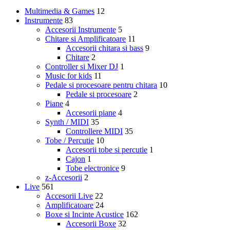
Multimedia & Games
12
Instrumente
83
Accesorii Instrumente
5
Chitare si Amplificatoare
11
Accesorii chitara si bass
9
Chitare
2
Controller si Mixer DJ
1
Music for kids
11
Pedale si procesoare pentru chitara
10
Pedale si procesoare
2
Piane
4
Accesorii piane
4
Synth / MIDI
35
Controllere MIDI
35
Tobe / Percutie
10
Accesorii tobe si percutie
1
Cajon
1
Tobe electronice
9
z-Accesorii
2
Live
561
Accesorii Live
22
Amplificatoare
24
Boxe si Incinte Acustice
162
Accesorii Boxe
32