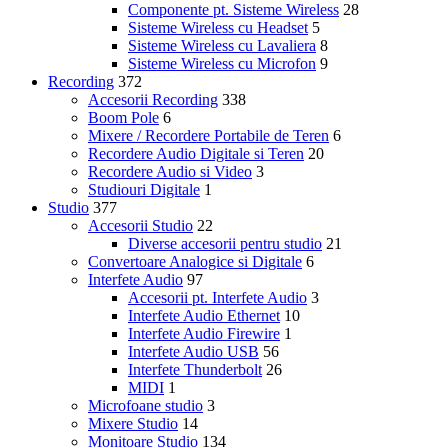
Componente pt. Sisteme Wireless
28
Sisteme Wireless cu Headset
5
Sisteme Wireless cu Lavaliera
8
Sisteme Wireless cu Microfon
9
Recording
372
Accesorii Recording
338
Boom Pole
6
Mixere / Recordere Portabile de Teren
6
Recordere Audio Digitale si Teren
20
Recordere Audio si Video
3
Studiouri Digitale
1
Studio
377
Accesorii Studio
22
Diverse accesorii pentru studio
21
Convertoare Analogice si Digitale
6
Interfete Audio
97
Accesorii pt. Interfete Audio
3
Interfete Audio Ethernet
10
Interfete Audio Firewire
1
Interfete Audio USB
56
Interfete Thunderbolt
26
MIDI
1
Microfoane studio
3
Mixere Studio
14
Monitoare Studio
134