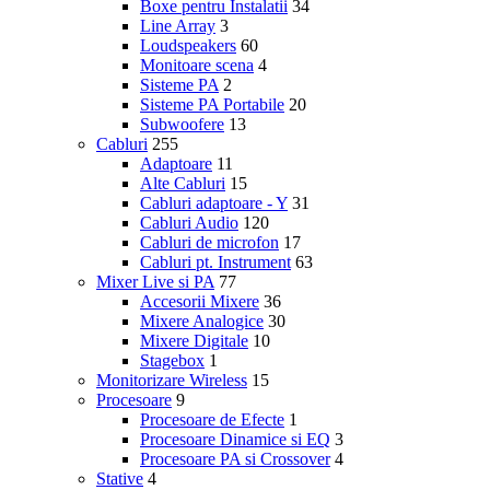
Boxe pentru Instalatii
34
Line Array
3
Loudspeakers
60
Monitoare scena
4
Sisteme PA
2
Sisteme PA Portabile
20
Subwoofere
13
Cabluri
255
Adaptoare
11
Alte Cabluri
15
Cabluri adaptoare - Y
31
Cabluri Audio
120
Cabluri de microfon
17
Cabluri pt. Instrument
63
Mixer Live si PA
77
Accesorii Mixere
36
Mixere Analogice
30
Mixere Digitale
10
Stagebox
1
Monitorizare Wireless
15
Procesoare
9
Procesoare de Efecte
1
Procesoare Dinamice si EQ
3
Procesoare PA si Crossover
4
Stative
4