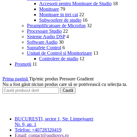
Accesorii pentru Monitoare de Studio
18
Monitoare
79
Monitoare in trei cai
22
Subwoofere de studio
16
Preamplificatoare de Microfon
32
Procesoare Studio
22
Sisteme Audio DSP
4
Software Audio
30
Suprafete Control
6
Unitati de Control si Monitorizare
13
Controlere de studio
12
Promoții
11
Prima pagină
Tip/mic produs
Pressure Gradient
Nu a fost găsit niciun produs care să se potrivească cu selecția ta.
Caută
BUCURESTI, sector 1, Str. Limpejoarei
Nr. 9, ap. 1
Telefon: +40728320419
Email: contact@audiosys.ro