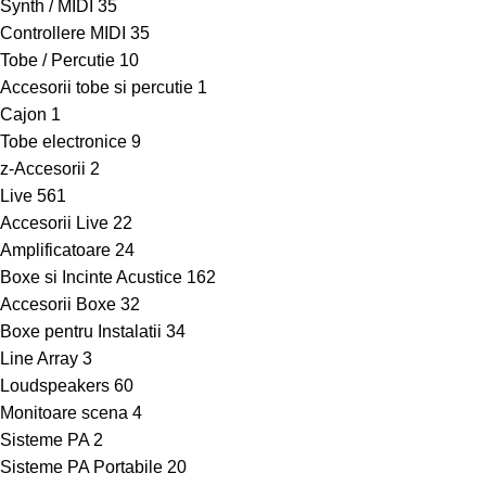
Synth / MIDI
35
Controllere MIDI
35
Tobe / Percutie
10
Accesorii tobe si percutie
1
Cajon
1
Tobe electronice
9
z-Accesorii
2
Live
561
Accesorii Live
22
Amplificatoare
24
Boxe si Incinte Acustice
162
Accesorii Boxe
32
Boxe pentru Instalatii
34
Line Array
3
Loudspeakers
60
Monitoare scena
4
Sisteme PA
2
Sisteme PA Portabile
20