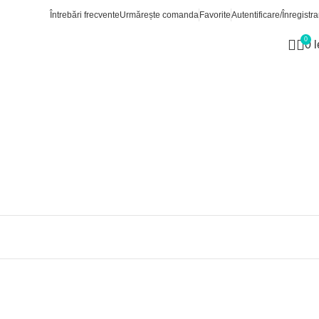
Întrebări frecvente
Urmărește comanda
Favorite
Autentificare/Înregistra
0
0
l