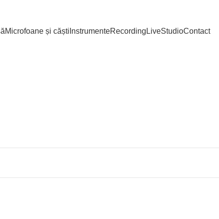
să
Microfoane și căști
Instrumente
Recording
Live
Studio
Contact