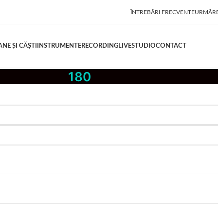
ÎNTREBĂRI FRECVENTE
URMĂR
NE ȘI CĂȘTI
INSTRUMENTE
RECORDING
LIVE
STUDIO
CONTACT
180