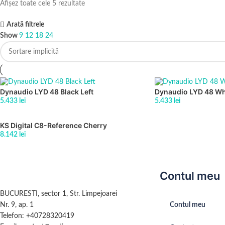
Afișez toate cele 5 rezultate
Arată filtrele
Show
9
12
18
24
Dynaudio LYD 48 Black Left
Dynaudio LYD 48 Whi
5.433
lei
5.433
lei
KS Digital C8-Reference Cherry
8.142
lei
Contul meu
BUCURESTI, sector 1, Str. Limpejoarei
Nr. 9, ap. 1
Contul meu
Telefon: +40728320419