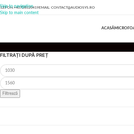
Skip to navigation
ELEFON:+40728320419
EMAIL: CONTACT@AUDIOSYS.RO
Skip to main content
ACASĂ
MICROFOA
FILTRAȚI DUPĂ PREȚ
Filtrează