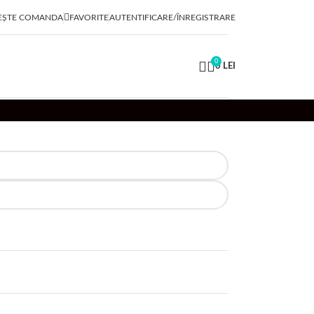
EȘTE COMANDA
FAVORITE
AUTENTIFICARE/ÎNREGISTRARE
0
0
LEI