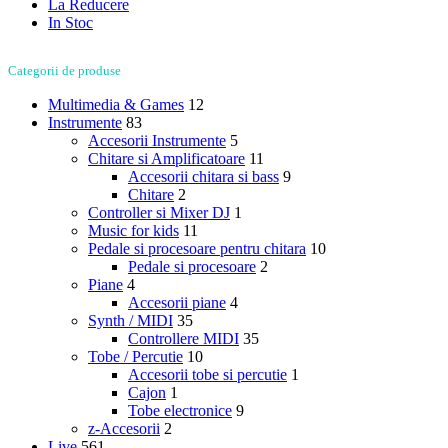
La Reducere
In Stoc
Categorii de produse
Multimedia & Games
12
Instrumente
83
Accesorii Instrumente
5
Chitare si Amplificatoare
11
Accesorii chitara si bass
9
Chitare
2
Controller si Mixer DJ
1
Music for kids
11
Pedale si procesoare pentru chitara
10
Pedale si procesoare
2
Piane
4
Accesorii piane
4
Synth / MIDI
35
Controllere MIDI
35
Tobe / Percutie
10
Accesorii tobe si percutie
1
Cajon
1
Tobe electronice
9
z-Accesorii
2
Live
561