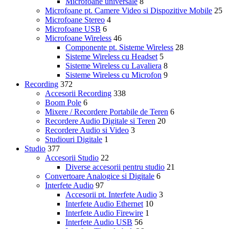
Microfoane universale
8
Microfoane pt. Camere Video si Dispozitive Mobile
25
Microfoane Stereo
4
Microfoane USB
6
Microfoane Wireless
46
Componente pt. Sisteme Wireless
28
Sisteme Wireless cu Headset
5
Sisteme Wireless cu Lavaliera
8
Sisteme Wireless cu Microfon
9
Recording
372
Accesorii Recording
338
Boom Pole
6
Mixere / Recordere Portabile de Teren
6
Recordere Audio Digitale si Teren
20
Recordere Audio si Video
3
Studiouri Digitale
1
Studio
377
Accesorii Studio
22
Diverse accesorii pentru studio
21
Convertoare Analogice si Digitale
6
Interfete Audio
97
Accesorii pt. Interfete Audio
3
Interfete Audio Ethernet
10
Interfete Audio Firewire
1
Interfete Audio USB
56