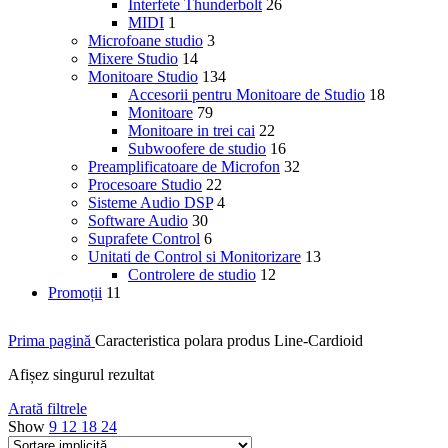
Interfete Thunderbolt
26
MIDI
1
Microfoane studio
3
Mixere Studio
14
Monitoare Studio
134
Accesorii pentru Monitoare de Studio
18
Monitoare
79
Monitoare in trei cai
22
Subwoofere de studio
16
Preamplificatoare de Microfon
32
Procesoare Studio
22
Sisteme Audio DSP
4
Software Audio
30
Suprafete Control
6
Unitati de Control si Monitorizare
13
Controlere de studio
12
Promoții
11
Prima pagină
Caracteristica polara produs
Line-Cardioid
Afișez singurul rezultat
Arată filtrele
Show
9
12
18
24