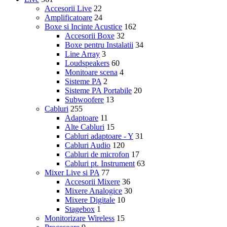
Accesorii Live
22
Amplificatoare
24
Boxe si Incinte Acustice
162
Accesorii Boxe
32
Boxe pentru Instalatii
34
Line Array
3
Loudspeakers
60
Monitoare scena
4
Sisteme PA
2
Sisteme PA Portabile
20
Subwoofere
13
Cabluri
255
Adaptoare
11
Alte Cabluri
15
Cabluri adaptoare - Y
31
Cabluri Audio
120
Cabluri de microfon
17
Cabluri pt. Instrument
63
Mixer Live si PA
77
Accesorii Mixere
36
Mixere Analogice
30
Mixere Digitale
10
Stagebox
1
Monitorizare Wireless
15