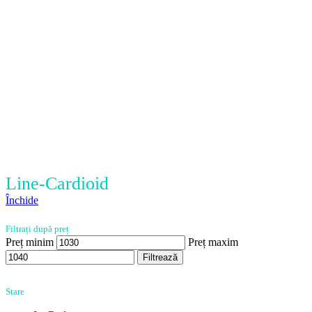
Line-Cardioid
Închide
Filtrați după preț
Preț minim
Preț maxim
Filtrează
Stare