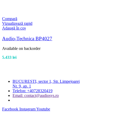
Compară
Vizualizează rapid
Adaugă în coș
Audio-Technica BP4027
Available on backorder
5.433
lei
BUCURESTI, sector 1, Str. Limpejoarei
Nr. 9, ap. 1
Telefon: +40728320419
Email: contact@audiosys.ro
Facebook
Instagram
Youtube