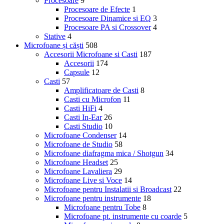
Procesoare
9
Procesoare de Efecte
1
Procesoare Dinamice si EQ
3
Procesoare PA si Crossover
4
Stative
4
Microfoane și căști
508
Accesorii Microfoane si Casti
187
Accesorii
174
Capsule
12
Casti
57
Amplificatoare de Casti
8
Casti cu Microfon
11
Casti HiFi
4
Casti In-Ear
26
Casti Studio
10
Microfoane Condenser
14
Microfoane de Studio
58
Microfoane diafragma mica / Shotgun
34
Microfoane Headset
25
Microfoane Lavaliera
29
Microfoane Live si Voce
14
Microfoane pentru Instalatii si Broadcast
22
Microfoane pentru instrumente
18
Microfoane pentru Tobe
8
Microfoane pt. instrumente cu coarde
5