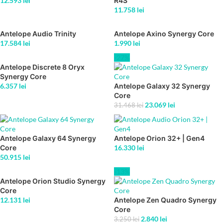
12.593
lei
R4S
11.758
lei
Antelope Audio Trinity
Antelope Axino Synergy Core
17.584
lei
1.990
lei
-27%
Antelope Discrete 8 Oryx
Synergy Core
6.357
lei
Antelope Galaxy 32 Synergy
Core
23.069
lei
31.468
lei
Antelope Galaxy 64 Synergy
Antelope Orion 32+ | Gen4
Core
16.330
lei
50.915
lei
-13%
Antelope Orion Studio Synergy
Core
12.131
lei
Antelope Zen Quadro Synergy
Core
2.840
lei
3.250
lei