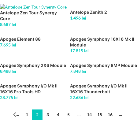
Antelope Zenith 2
Antelope Zen Tour Synergy
1.496
lei
Core
8.687
lei
Apogee Element 88
Apogee Symphony 16X16 Mk II
7.695
lei
Module
17.815
lei
Apogee Symphony 2X6 Module
Apogee Symphony 8MP Module
8.488
lei
7.848
lei
Apogee Symphony I/O Mk II
Apogee Symphony I/O Mk II
16X16 Pro Tools HD
16X16 Thunderbolt
28.775
lei
22.686
lei
←
1
2
3
4
5
…
14
15
16
→