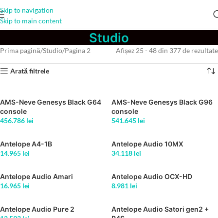
Skip to navigation
Skip to main content
Studio
Prima pagină
Studio
Pagina 2
Afișez 25 - 48 din 377 de rezultate
Arată filtrele
AMS-Neve Genesys Black G64
AMS-Neve Genesys Black G96
console
console
456.786
lei
541.645
lei
Antelope A4-1B
Antelope Audio 10MX
14.965
lei
34.118
lei
Antelope Audio Amari
Antelope Audio OCX-HD
16.965
lei
8.981
lei
Antelope Audio Pure 2
Antelope Audio Satori gen2 +